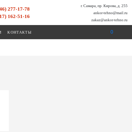
г. Самара, пр. Кирова, д. 255
846) 277-17-78
ankor-tehno@mail.ru
917) 162-51-16
zakaz@ankor-tehno.ru
0
И
КОНТАКТЫ