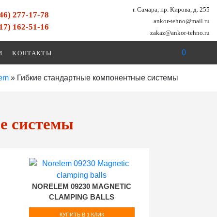
г. Самара, пр. Кирова, д. 255
846) 277-17-78
ankor-tehno@mail.ru
917) 162-51-16
zakaz@ankor-tehno.ru
0
И
КОНТАКТЫ
lem
»
Гибкие стандартные компонентные системы
е системы
NORELEM 09230 MAGNETIC
CLAMPING BALLS
КУПИТЬ В 1 КЛИК