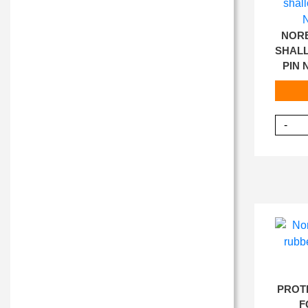
NORE
SHALL
PIN 
-
PROT
F