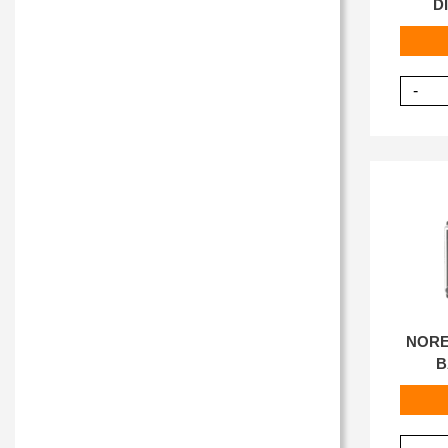
D
-
NORE
B