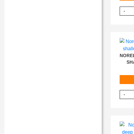
-
NOREL
SH
-