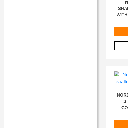
N
SHA
WITH
-
NORE
S
CO