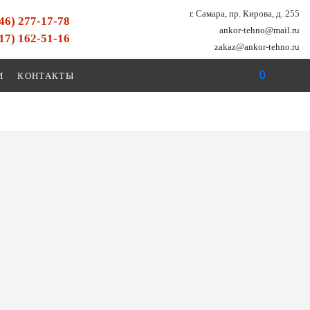
г. Самара, пр. Кирова, д. 255
846) 277-17-78
ankor-tehno@mail.ru
917) 162-51-16
zakaz@ankor-tehno.ru
0
И
КОНТАКТЫ