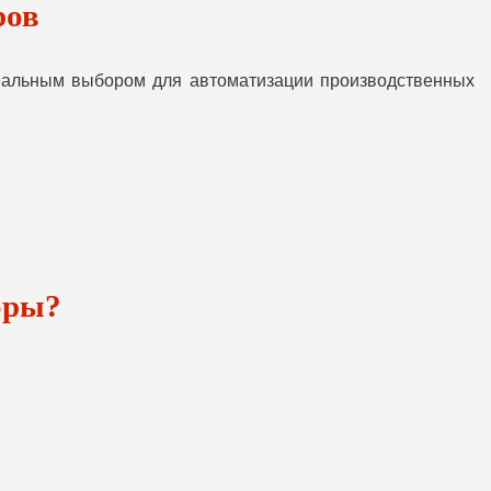
ров
деальным выбором для автоматизации производственных
оры?