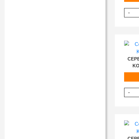
-
СЕР
KO
-
СЕР