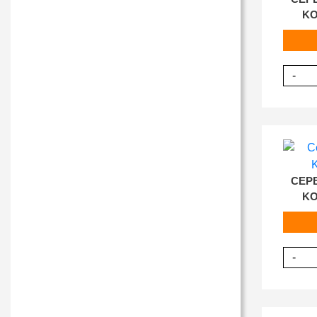
KO
-
СЕР
KO
-