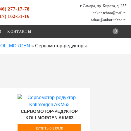
г. Самара, пр. Кирова, д. 255
846) 277-17-78
ankor-tehno@mail.ru
917) 162-51-16
zakaz@ankor-tehno.ru
0
И
КОНТАКТЫ
- KOLLMORGEN
»
Сервомотор-редукторы
СЕРВОМОТОР-РЕДУКТОР
KOLLMORGEN AKM63
КУПИТЬ В 1 КЛИК