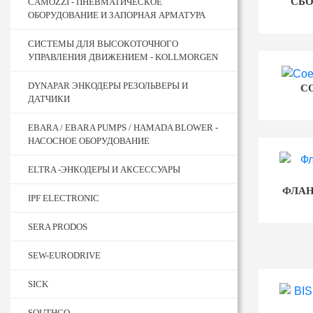
СБ
CAMOZZI - ПНЕВМАТИЧЕСКОЕ
ОБОРУДОВАНИЕ И ЗАПОРНАЯ АРМАТУРА
CИСТЕМЫ ДЛЯ ВЫСОКОТОЧНОГО
УПРАВЛЕНИЯ ДВИЖЕНИЕМ - KOLLMORGEN
DYNAPAR ЭНКОДЕРЫ РЕЗОЛЬВЕРЫ И
С
ДАТЧИКИ
EBARA / EBARA PUMPS / HAMADA BLOWER -
НАСОСНОЕ ОБОРУДОВАНИЕ
ELTRA -ЭНКОДЕРЫ И АКСЕССУАРЫ
ФЛАН
IPF ELECTRONIC
SERA PRODOS
SEW-EURODRIVE
SICK
SOUTHCO