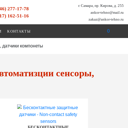
г. Самара, пр. Кирова, д. 255
846) 277-17-78
ankor-tehno@mail.ru
917) 162-51-16
zakaz@ankor-tehno.ru
0
И
КОНТАКТЫ
, датчики компонеты
втоматизции сенсоры,
БЕСКОНТАКТНЫЕ