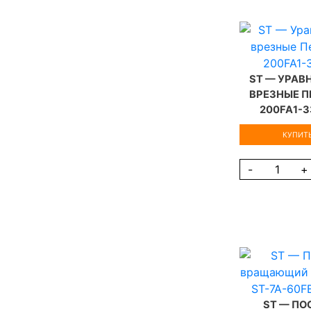
ST — УРА
ВРЕЗНЫЕ П
200FA1-
КУПИТЬ
-
+
ST — П