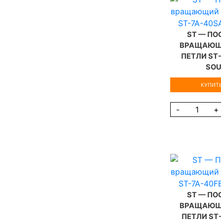
ST — П
ВРАЩАЮЩ
ПЕТЛИ ST
SO
КУПИТЬ
-
+
ST — П
ВРАЩАЮЩ
ПЕТЛИ ST