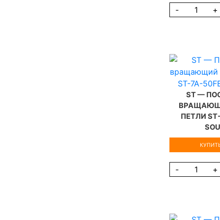
-
+
ST — П
ВРАЩАЮЩ
ПЕТЛИ ST
SO
КУПИТЬ
-
+