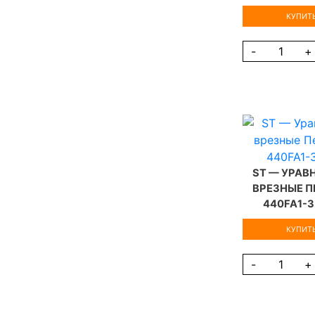
КУПИТЬ
-
+
ST — УРА
ВРЕЗНЫЕ П
440FA1-
КУПИТЬ
-
+