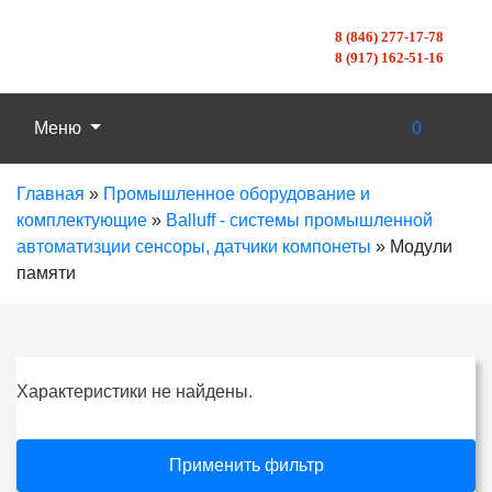
8 (846) 277-17-78
8 (917) 162-51-16
Меню
0
Главная
»
Промышленное оборудование и
комплектующие
»
Balluff - системы промышленной
автоматизции сенсоры, датчики компонеты
»
Модули
памяти
Характеристики не найдены.
Применить фильтр