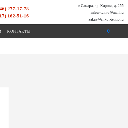
г. Самара, пр. Кирова, д. 255
846) 277-17-78
ankor-tehno@mail.ru
917) 162-51-16
zakaz@ankor-tehno.ru
0
И
КОНТАКТЫ