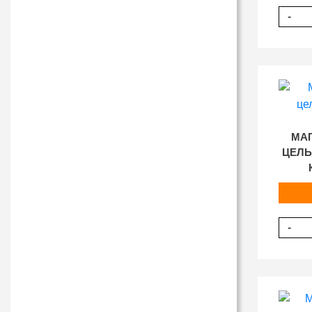
-
МА
ЦЕЛ
-