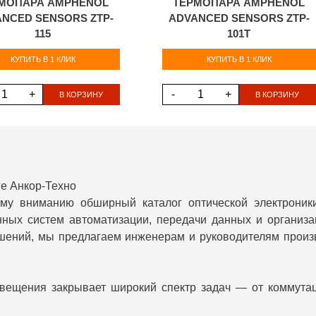
МОПАРА AMPHENOL
ТЕРМОПАРА AMPHENOL
NCED SENSORS ZTP-
ADVANCED SENSORS ZTP-
115
101T
КУПИТЬ В 1 КЛИК
КУПИТЬ В 1 КЛИК
+
-
+
В КОРЗИНУ
В КОРЗИНУ
ге Анкор-Техно
ему вниманию обширный каталог оптической электрони
нных систем автоматизации, передачи данных и организ
ешений, мы предлагаем инженерам и руководителям произ
свещения закрывает широкий спектр задач — от коммутац