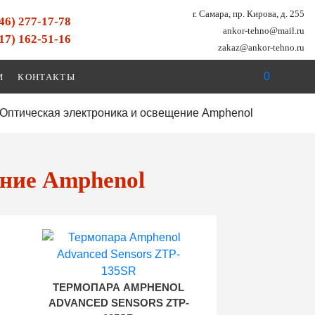
г. Самара, пр. Кирова, д. 255
846) 277-17-78
ankor-tehno@mail.ru
917) 162-51-16
zakaz@ankor-tehno.ru
0
И
КОНТАКТЫ
Оптическая электроника и освещение Amphenol
ение Amphenol
ТЕРМОПАРА AMPHENOL
ADVANCED SENSORS ZTP-