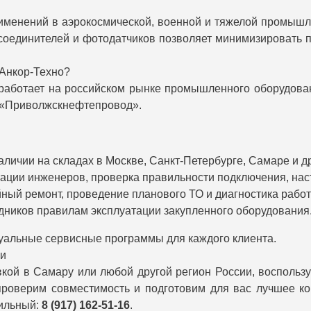
менений в аэрокосмической, военной и тяжелой промышле
соединителей и фотодатчиков позволяет минимизировать п
 Анкор-Техно?
5) работает на российском рынке промышленного оборудо
О «Приволжскнефтепровод».
аличии на складах в Москве, Санкт-Петербурге, Самаре и д
ации инженеров, проверка правильности подключения, наст
ный ремонт, проведение планового ТО и диагностика рабо
ников правилам эксплуатации закупленного оборудования
уальные сервисные программы для каждого клиента.
ии
кой в Самару или любой другой регион России, воспольз
оверим совместимость и подготовим для вас лучшее ко
ильный:
8 (917) 162-51-16
.