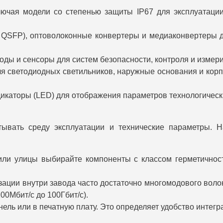
ючая модели со степенью защиты IP67 для эксплуатаци
 QSFP), оптоволоконные конвертеры и медиаконвертеры д
ды и сенсоры для систем безопасности, контроля и измери
 светодиодных светильников, наружные основания и корп
икаторы (LED) для отображения параметров технологическ
тывать среду эксплуатации и технические параметры.
ли улицы выбирайте компоненты с классом герметичности
зации внутри завода часто достаточно многомодового воло
00Мбит/с до 100Гбит/с).
нель или в печатную плату. Это определяет удобство инте