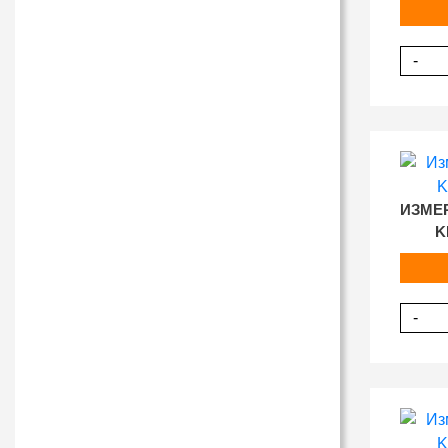
-
ИЗМЕ
K
-