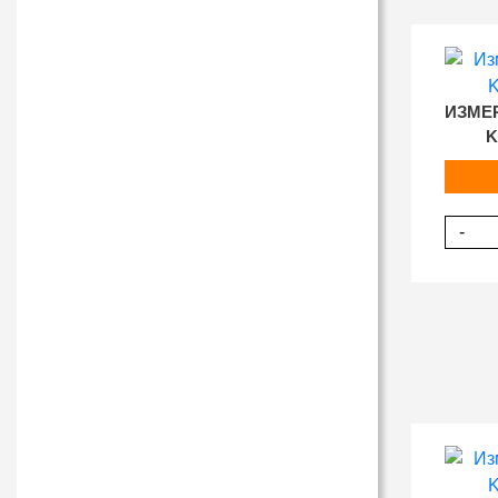
ИЗМЕ
K
-