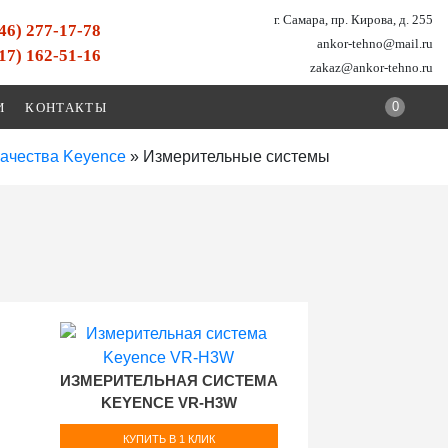
г. Самара, пр. Кирова, д. 255
846) 277-17-78
ankor-tehno@mail.ru
917) 162-51-16
zakaz@ankor-tehno.ru
0
И
КОНТАКТЫ
качества Keyence
»
Измерительные системы
ИЗМЕРИТЕЛЬНАЯ СИСТЕМА
KEYENCE VR-H3W
КУПИТЬ В 1 КЛИК