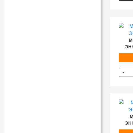
M
ЭН
-
M
ЭН