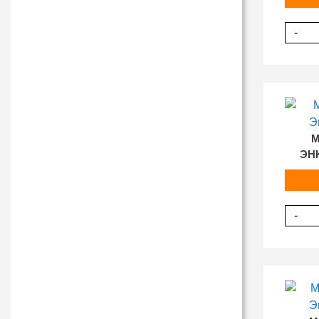
-
M
ЭН
-