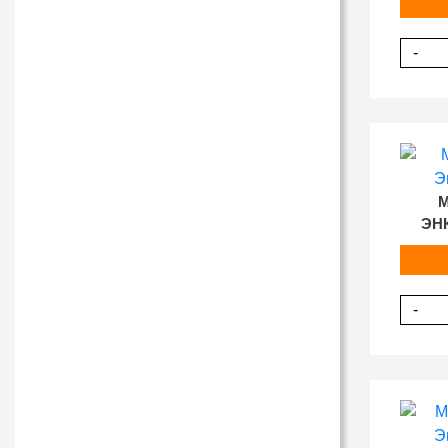
-
M
ЭН
-