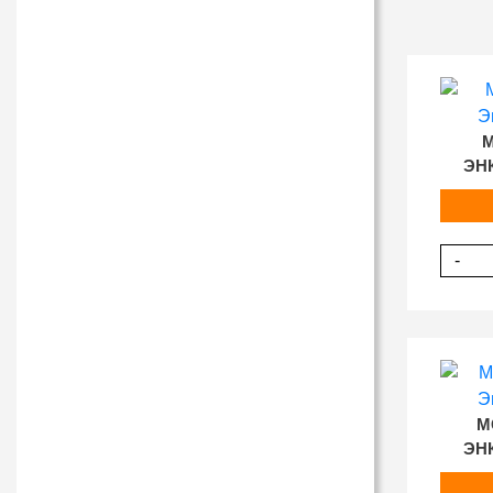
M
ЭН
-
M
ЭН