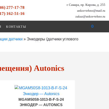
г. Самара, пр. Кирова, д. 255
846) 277-17-78
ankor-tehno@mail.ru
917) 162-51-16
zakaz@ankor-tehno.ru
0
И
КОНТАКТЫ
ации датчики
»
Энкодеры (датчики углового
мещения) Autonics
MGAM50S8-1013-B-F-S-24
ЭНКОДЕР — AUTONICS