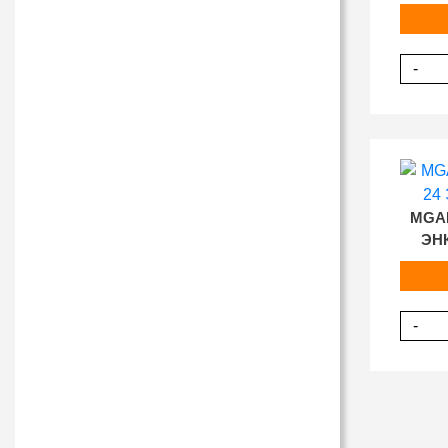
-
MGAM
ЭН
-