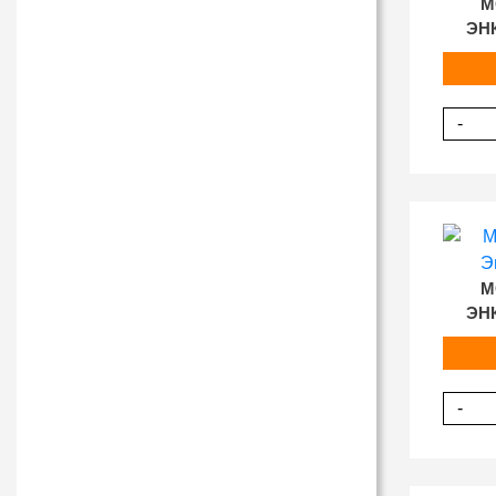
M
ЭН
-
M
ЭН
-