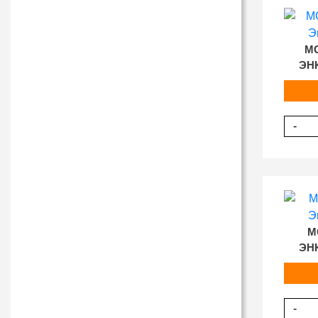
MG
ЭН
-
M
ЭН
-