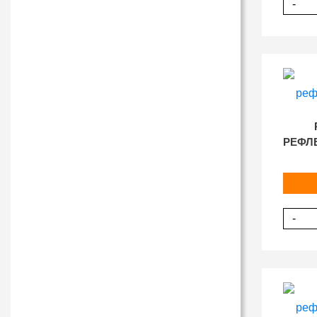
-
РЕФЛ
-