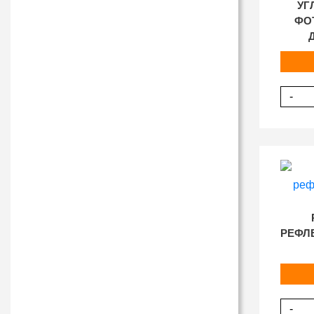
УГ
ФО
-
РЕФЛ
-