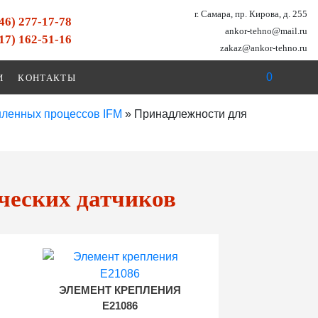
г. Самара, пр. Кирова, д. 255
846) 277-17-78
ankor-tehno@mail.ru
917) 162-51-16
zakaz@ankor-tehno.ru
0
И
КОНТАКТЫ
шленных процессов IFM
»
Принадлежности для
ческих датчиков
ЭЛЕМЕНТ КРЕПЛЕНИЯ
E21086