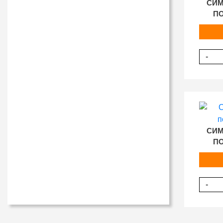
СИМ
ПО
-
СИМ
ПО
-