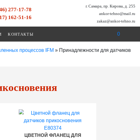
г. Самара, пр. Кирова, д. 255
846) 277-17-78
ankor-tehno@mail.ru
917) 162-51-16
zakaz@ankor-tehno.ru
0
И
КОНТАКТЫ
шленных процессов IFM
»
Принадлежности для датчиков
икосновения
ЦВЕТНОЙ ФЛАНЕЦ ДЛЯ