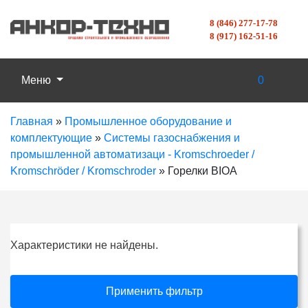
8 (846) 277-17-78
8 (917) 162-51-16
Меню
0
Главная
»
Промышленное оборудование и
комплектующие
»
Системы газоснабжения и
промышленной автоматизаци - Kromschroeder /
Kromschröder / Kromschroder
»
Горелки BIOA
Характеристики не найдены.
Применить фильтр