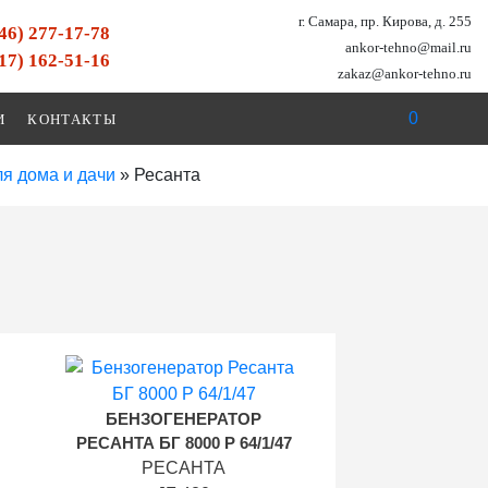
г. Самара, пр. Кирова, д. 255
846) 277-17-78
ankor-tehno@mail.ru
917) 162-51-16
zakaz@ankor-tehno.ru
0
И
КОНТАКТЫ
я дома и дачи
»
Ресанта
БЕНЗОГЕНЕРАТОР
РЕСАНТА БГ 8000 Р 64/1/47
РЕСАНТА