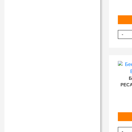
-
Б
РЕСА
-