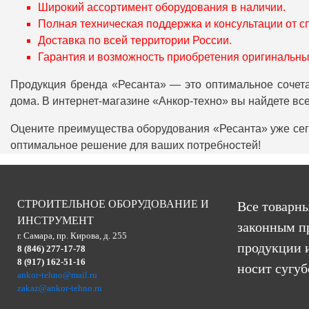
Широкий ассортимент оборудования в наличии.
Полная техническая поддержка и консультации от с
Доставка по всей территории России.
Гарантия и возможность приобретения оригинальны
Продукция бренда «Ресанта» — это оптимальное сочетан
дома. В интернет-магазине «Анкор-техно» вы найдете в
Оцените преимущества оборудования «Ресанта» уже сег
оптимальное решение для ваших потребностей!
СТРОИТЕЛЬНОЕ ОБОРУДОВАНИЕ И
Все товарны
ИНСТРУМЕНТ
законным п
г. Самара, пр. Кирова, д. 255
продукции и
8 (846) 277-17-78
8 (917) 162-51-16
носит сугу
ankor-tehno@mail.ru
zakaz@ankor-tehno.ru