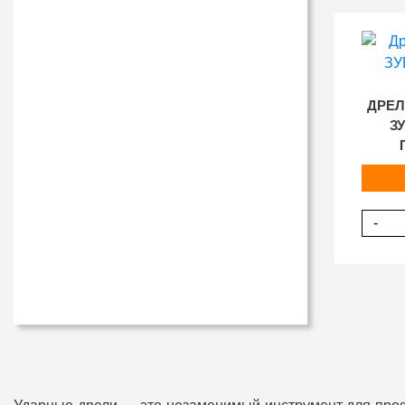
ДРЕЛ
З
-