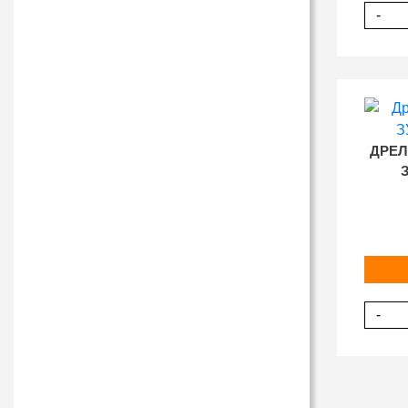
-
ДРЕЛ
-