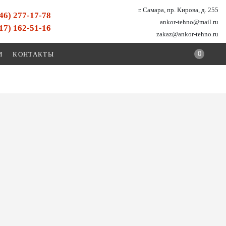
г. Самара, пр. Кирова, д. 255
846) 277-17-78
ankor-tehno@mail.ru
917) 162-51-16
zakaz@ankor-tehno.ru
0
И
КОНТАКТЫ