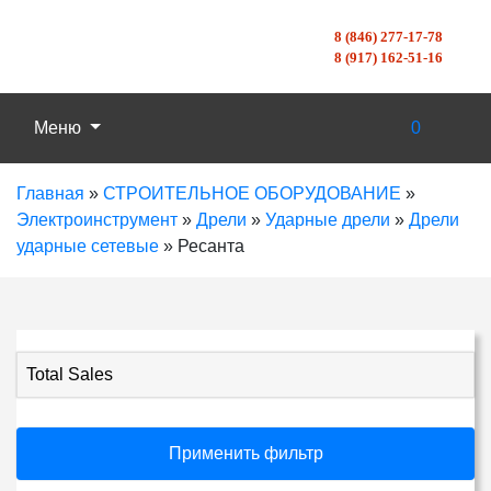
8 (846) 277-17-78
8 (917) 162-51-16
Меню
0
Главная
»
СТРОИТЕЛЬНОЕ ОБОРУДОВАНИЕ
»
Электроинструмент
»
Дрели
»
Ударные дрели
»
Дрели
ударные сетевые
»
Ресанта
Total Sales
Применить фильтр