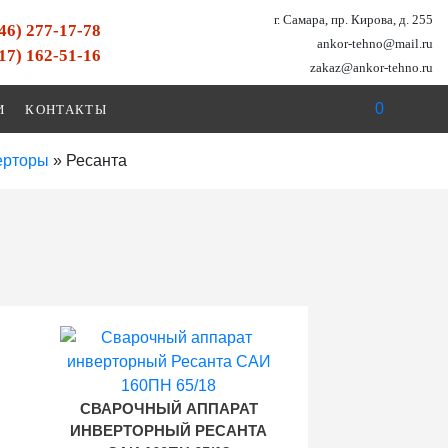
г. Самара, пр. Кирова, д. 255
846) 277-17-78
ankor-tehno@mail.ru
917) 162-51-16
zakaz@ankor-tehno.ru
0
И
КОНТАКТЫ
ерторы
»
Ресанта
СВАРОЧНЫЙ АППАРАТ
ИНВЕРТОРНЫЙ РЕСАНТА