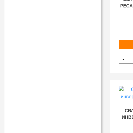
РЕСА
-
СВ
ИНВ