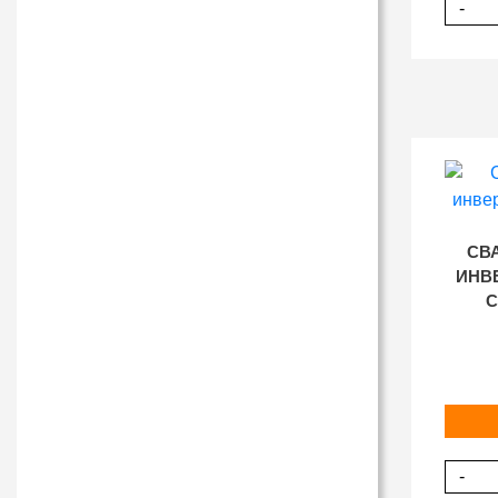
-
СВ
ИНВ
С
-