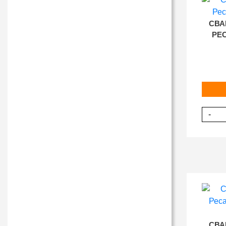
СВА
РЕС
-
СВА