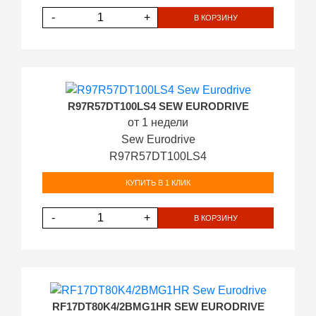
-
+
В КОРЗИНУ
R97R57DT100LS4 SEW EURODRIVE
от 1 недели
Sew Eurodrive
R97R57DT100LS4
КУПИТЬ В 1 КЛИК
-
+
В КОРЗИНУ
RF17DT80K4/2BMG1HR SEW EURODRIVE