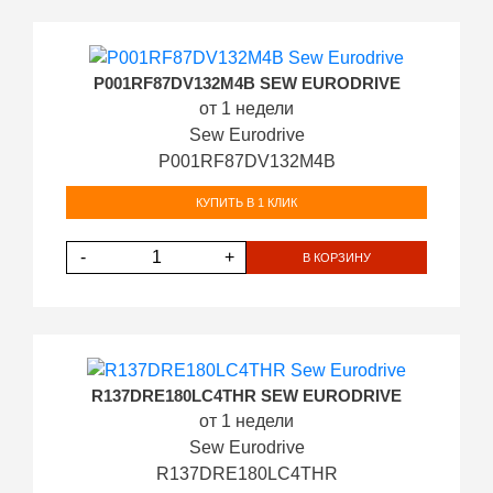
P001RF87DV132M4B SEW EURODRIVE
от 1 недели
Sew Eurodrive
P001RF87DV132M4B
КУПИТЬ В 1 КЛИК
-
+
В КОРЗИНУ
R137DRE180LC4THR SEW EURODRIVE
от 1 недели
Sew Eurodrive
R137DRE180LC4THR