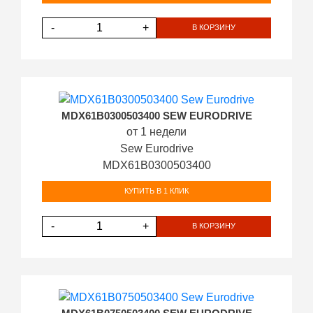
-
+
В КОРЗИНУ
MDX61B0300503400 SEW EURODRIVE
от 1 недели
Sew Eurodrive
MDX61B0300503400
КУПИТЬ В 1 КЛИК
-
+
В КОРЗИНУ