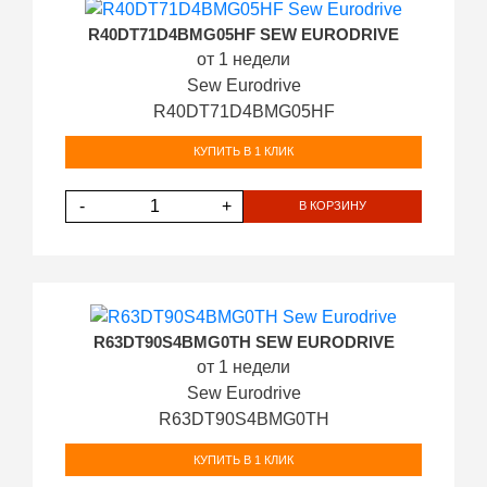
R40DT71D4BMG05HF SEW EURODRIVE
от 1 недели
Sew Eurodrive
R40DT71D4BMG05HF
КУПИТЬ В 1 КЛИК
-
+
В КОРЗИНУ
R63DT90S4BMG0TH SEW EURODRIVE
от 1 недели
Sew Eurodrive
R63DT90S4BMG0TH
КУПИТЬ В 1 КЛИК