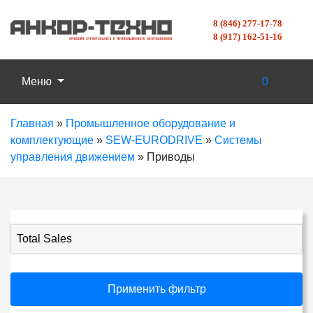
8 (846) 277-17-78
8 (917) 162-51-16
Меню
0
Главная
»
Промышленное оборудование и
комплектующие
»
SEW-EURODRIVE
»
Системы
управления движением
»
Приводы
Total Sales
Применить фильтр