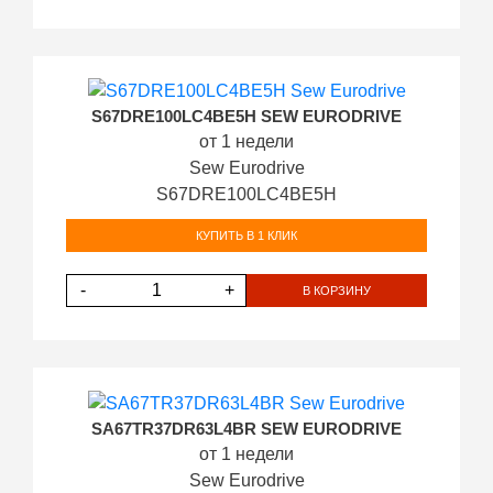
S67DRE100LC4BE5H SEW EURODRIVE
от 1 недели
Sew Eurodrive
S67DRE100LC4BE5H
КУПИТЬ В 1 КЛИК
-
+
В КОРЗИНУ
SA67TR37DR63L4BR SEW EURODRIVE
от 1 недели
Sew Eurodrive