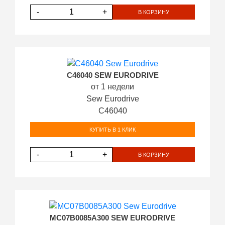
-
+
В КОРЗИНУ
C46040 SEW EURODRIVE
от 1 недели
Sew Eurodrive
C46040
КУПИТЬ В 1 КЛИК
-
+
В КОРЗИНУ
MC07B0085A300 SEW EURODRIVE