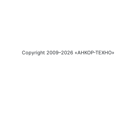
поминание обозначений используется
сключительно для идентификации продукции и не
значает, что ООО «Анкор-Техно» имеет права на
акие товарные знаки. Вся информация на сайте нос
угубо информационный характер.
Copyright 2009–2026 «АНКОР-ТЕХНО»