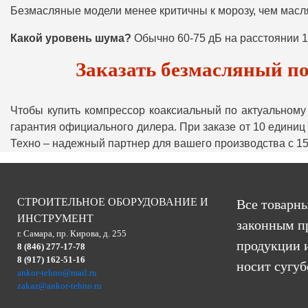
Безмасляные модели менее критичны к морозу, чем маслян
Какой уровень шума?
Обычно 60-75 дБ на расстоянии 1
Заказать безмасляный п
Чтобы купить компрессор коаксиальный по актуальному 
гарантия официального дилера. При заказе от 10 единиц
Техно – надежный партнер для вашего производства с 1
СТРОИТЕЛЬНОЕ ОБОРУДОВАНИЕ И
Все товарны
ИНСТРУМЕНТ
законным п
г. Самара, пр. Кирова, д. 255
продукции и
8 (846) 277-17-78
8 (917) 162-51-16
носит сугу
ankor-tehno@mail.ru
zakaz@ankor-tehno.ru