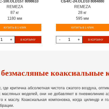
С-100.OLD15T 8098610
СБ4/С-24.OLD10 8084880
REMEZA
REMEZA
87 кг
28 кг
1180 мм
595 мм
КУПИТЬ В 1 КЛИК
КУПИТЬ В 1 КЛИК
+
-
+
В КОРЗИНУ
В КОРЗИНУ
безмасляные коаксиальные 
х, где критична абсолютная чистота сжатого воздуха, о
 масляных моделей, они не добавляют в пневмолинию аэр
го к маслу. Коаксиальная компоновка, когда цилиндр и г
брации.