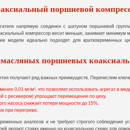
оаксиальный поршневой компресс
вигателя напрямую соединен с шатуном поршневой групп
аксиальный компрессор весит меньше, занимает минимум ме
е модели идеально подходят для кратковременных цикл
змасляных поршневых коаксиаль
тия получают ряд важных преимуществ. Перечислим ключев
менее 0,01 мг/м³, что позволяет использовать агрегат в м
ей с ресивером) упрощают перемещение по цеху.
ого насоса снижает потери мощности до 15%.
ов при перегреве.
еменных аналогов и не требуют строгого соблюдения угл
лей делают ставку именно на коаксиальную схему для дом