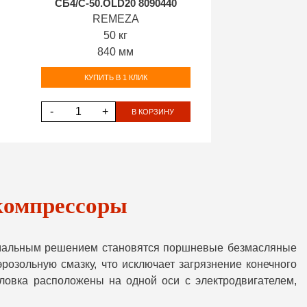
СБ4/С-50.OLD20 8090440
REMEZA
50 кг
840 мм
КУПИТЬ В 1 КЛИК
-
+
В КОРЗИНУ
компрессоры
птимальным решением становятся поршневые безмасляные
озольную смазку, что исключает загрязнение конечного
оловка расположены на одной оси с электродвигателем,