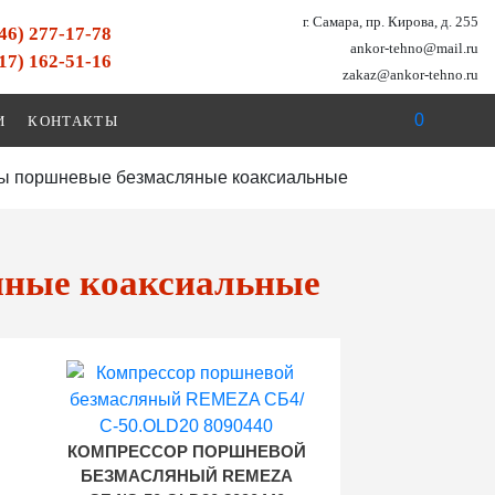
г. Самара, пр. Кирова, д. 255
846) 277-17-78
ankor-tehno@mail.ru
917) 162-51-16
zakaz@ankor-tehno.ru
0
И
КОНТАКТЫ
ы поршневые безмасляные коаксиальные
яные коаксиальные
КОМПРЕССОР ПОРШНЕВОЙ
БЕЗМАСЛЯНЫЙ REMEZA