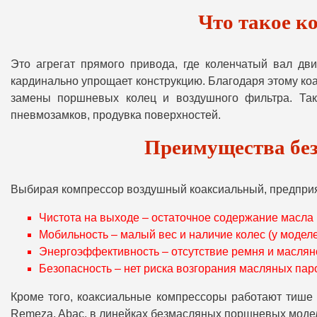
Что такое к
Это агрегат прямого привода, где коленчатый вал д
кардинально упрощает конструкцию. Благодаря этому ко
замены поршневых колец и воздушного фильтра. Таки
пневмозамков, продувка поверхностей.
Преимущества бе
Выбирая компрессор воздушный коаксиальный, предприя
Чистота на выходе – остаточное содержание масла 
Мобильность – малый вес и наличие колес (у модел
Энергоэффективность – отсутствие ремня и маслян
Безопасность – нет риска возгорания масляных пар
Кроме того, коаксиальные компрессоры работают тише р
Remeza, Abac, в линейках безмасляных поршневых моде