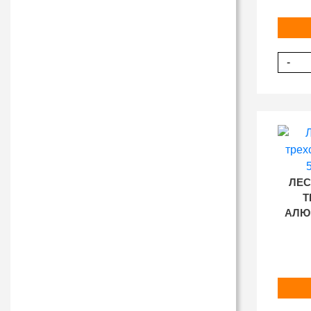
-
ЛЕС
Т
АЛЮМ