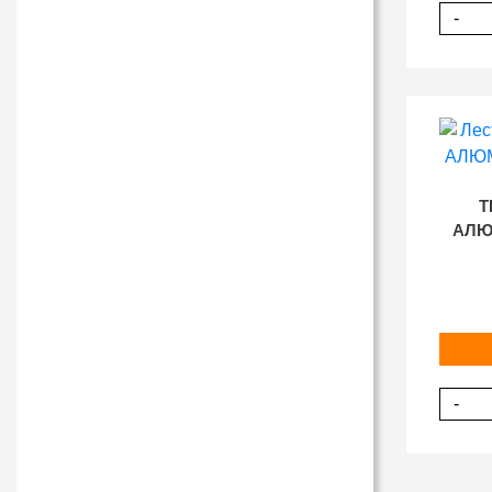
-
Т
АЛЮМ
-