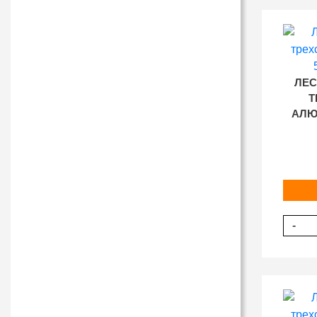
ЛЕС
Т
АЛЮМ
-