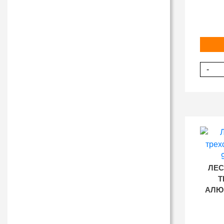
-
ЛЕС
Т
АЛЮМ