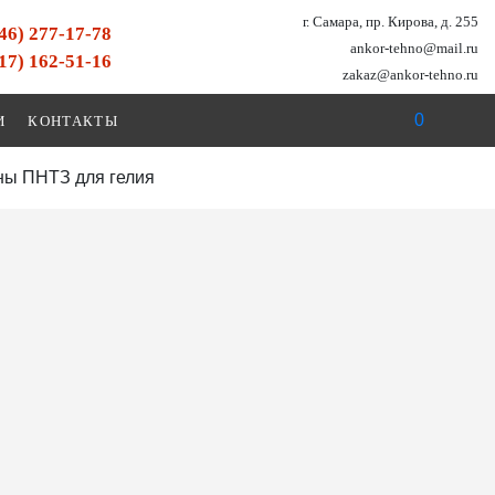
г. Самара, пр. Кирова, д. 255
846) 277-17-78
ankor-tehno@mail.ru
917) 162-51-16
zakaz@ankor-tehno.ru
0
И
КОНТАКТЫ
ны ПНТЗ для гелия