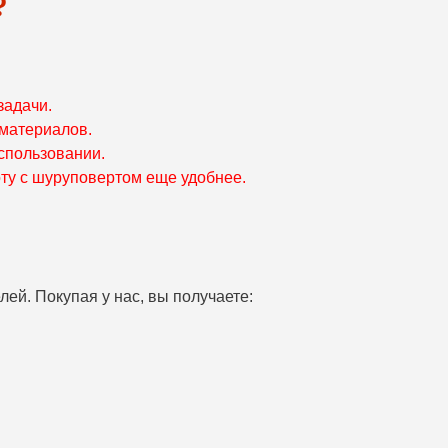
?
задачи.
 материалов.
спользовании.
оту с шуруповертом еще удобнее.
ей. Покупая у нас, вы получаете: