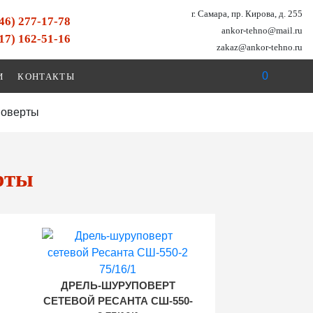
г. Самара, пр. Кирова, д. 255
846) 277-17-78
ankor-tehno@mail.ru
917) 162-51-16
zakaz@ankor-tehno.ru
0
И
КОНТАКТЫ
поверты
рты
ДРЕЛЬ-ШУРУПОВЕРТ
СЕТЕВОЙ РЕСАНТА СШ-550-