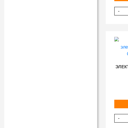
-
ЭЛЕК
-