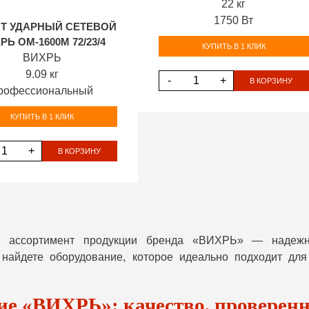
22 кг
1750 Вт
Т УДАРНЫЙ СЕТЕВОЙ
РЬ ОМ-1600М 72/23/4
КУПИТЬ В 1 КЛИК
ВИХРЬ
9.09 кг
-
+
В КОРЗИНУ
рофессиональный
КУПИТЬ В 1 КЛИК
+
В КОРЗИНУ
ий ассортимент продукции бренда «ВИХРЬ» — надежн
айдете оборудование, которое идеально подходит для
е «ВИХРЬ»: качество, проверен