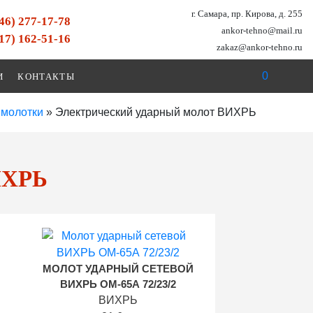
г. Самара, пр. Кирова, д. 255
846) 277-17-78
ankor-tehno@mail.ru
917) 162-51-16
zakaz@ankor-tehno.ru
0
И
КОНТАКТЫ
 молотки
»
Электрический ударный молот ВИХРЬ
ИХРЬ
МОЛОТ УДАРНЫЙ СЕТЕВОЙ
ВИХРЬ ОМ-65А 72/23/2
ВИХРЬ