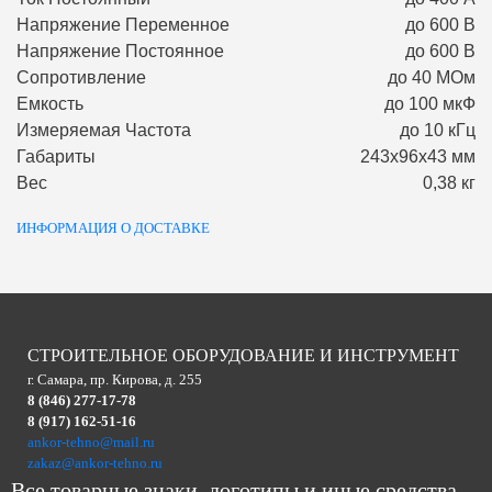
Напряжение Переменное
до 600 В
Напряжение Постоянное
до 600 В
Сопротивление
до 40 МОм
Емкость
до 100 мкФ
Измеряемая Частота
до 10 кГц
Габариты
243х96х43 мм
Вес
0,38 кг
ИНФОРМАЦИЯ О ДОСТАВКЕ
СТРОИТЕЛЬНОЕ ОБОРУДОВАНИЕ И ИНСТРУМЕНТ
г. Самара, пр. Кирова, д. 255
8 (846) 277-17-78
8 (917) 162-51-16
ankor-tehno@mail.ru
zakaz@ankor-tehno.ru
Все товарные знаки, логотипы и иные средства