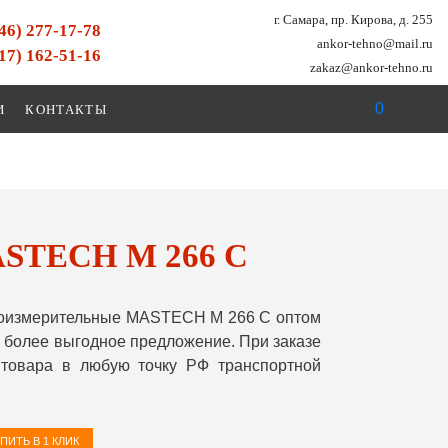
г. Самара, пр. Кирова, д. 255
846) 277-17-78
ankor-tehno@mail.ru
917) 162-51-16
zakaz@ankor-tehno.ru
0
И
КОНТАКТЫ
ASTECH M 266 C
коизмерительные MASTECH M 266 C оптом
 более выгодное предложение. При заказе
товара в любую точку РФ транспортной
ПИТЬ В 1 КЛИК