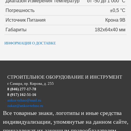
Диапазон Измерения Температур
от -50 до 1 000 °С
Погрешность
±0,5 °С
Источник Питания
Крона 9В
Габариты
182х64х40 мм
ИНФОРМАЦИЯ О ДОСТАВКЕ
СТРОИТЕЛЬНОЕ ОБОРУДОВАНИЕ И ИНСТРУМЕНТ
г. Самара, пр. Кирова, д. 255
8 (846) 277-17-78
8 (917) 162-51-16
ankor-tehno@mail.ru
zakaz@ankor-tehno.ru
Все товарные знаки, логотипы и иные средства
индивидуализации, упомянутые на данном сайте,
принадлежат их законным правообладателям.