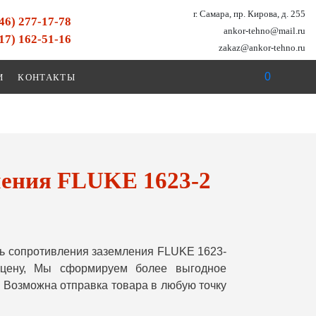
г. Самара, пр. Кирова, д. 255
846) 277-17-78
ankor-tehno@mail.ru
917) 162-51-16
zakaz@ankor-tehno.ru
0
И
КОНТАКТЫ
ления FLUKE 1623-2
ь сопротивления заземления FLUKE 1623-
 цену, Мы сформируем более выгодное
 Возможна отправка товара в любую точку