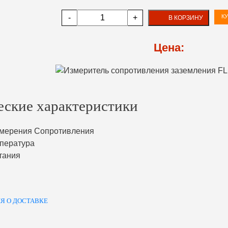
-
+
КУ
В КОРЗИНУ
Цена:
еские характеристики
мерения Сопротивления
пература
тания
Я О ДОСТАВКЕ