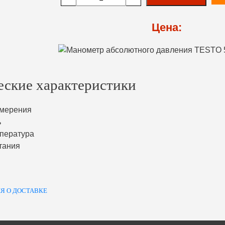
Цена:
еские характеристики
змерения
ь
пература
тания
Я О ДОСТАВКЕ