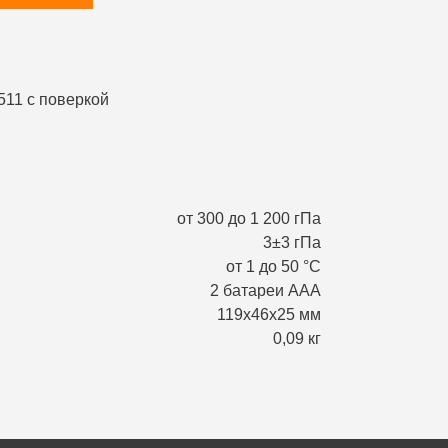
от 300 до 1 200 гПа
3±3 гПа
от 1 до 50 °С
2 батареи ААA
119х46х25 мм
0,09 кг