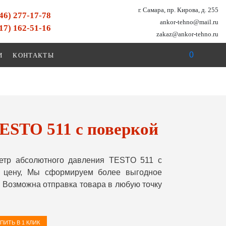
г. Самара, пр. Кирова, д. 255
846) 277-17-78
ankor-tehno@mail.ru
917) 162-51-16
zakaz@ankor-tehno.ru
0
И
КОНТАКТЫ
ESTO 511 с поверкой
етр абсолютного давления TESTO 511 с
ю цену, Мы сформируем более выгодное
 Возможна отправка товара в любую точку
ПИТЬ В 1 КЛИК