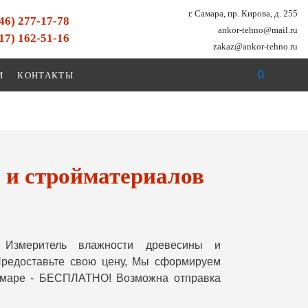
г. Самара, пр. Кирова, д. 255
846) 277-17-78
ankor-tehno@mail.ru
917) 162-51-16
zakaz@ankor-tehno.ru
0
И
КОНТАКТЫ
 и стройматериалов
Измеритель влажности древесины и
редоставьте свою цену, Мы сформируем
Самаре - БЕСПЛАТНО! Возможна отправка