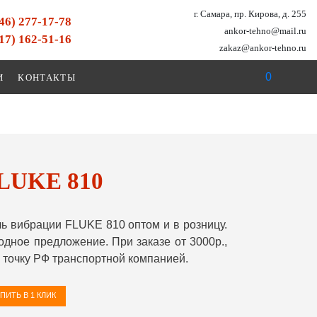
г. Самара, пр. Кирова, д. 255
846) 277-17-78
ankor-tehno@mail.ru
917) 162-51-16
zakaz@ankor-tehno.ru
0
И
КОНТАКТЫ
FLUKE 810
 вибрации FLUKE 810 оптом и в розницу.
ное предложение. При заказе от 3000р.,
точку РФ транспортной компанией.
ПИТЬ В 1 КЛИК