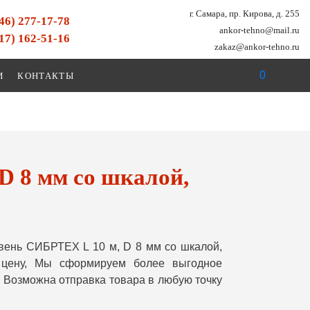
г. Самара, пр. Кирова, д. 255
846) 277-17-78
ankor-tehno@mail.ru
917) 162-51-16
zakaz@ankor-tehno.ru
0
И
КОНТАКТЫ
D 8 мм со шкалой,
вень СИБРТЕХ L 10 м, D 8 мм со шкалой,
 цену, Мы сформируем более выгодное
 Возможна отправка товара в любую точку