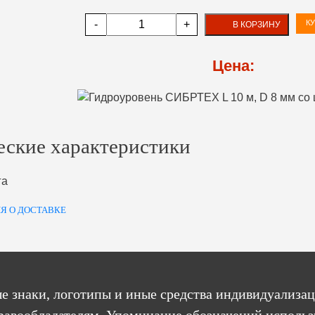
-
+
КУ
В КОРЗИНУ
Цена:
еские характеристики
га
Я О ДОСТАВКЕ
е знаки, логотипы и иные средства индивидуализац
равообладателям. Упоминание обозначений использ