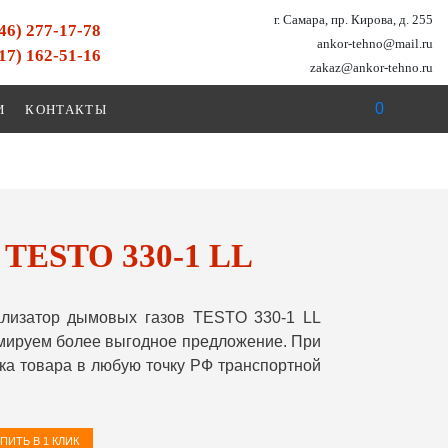
г. Самара, пр. Кирова, д. 255
846) 277-17-78
ankor-tehno@mail.ru
917) 162-51-16
zakaz@ankor-tehno.ru
0
И
КОНТАКТЫ
 TESTO 330-1 LL
лизатор дымовых газов TESTO 330-1 LL
рмируем более выгодное предложение. При
ка товара в любую точку РФ транспортной
ПИТЬ В 1 КЛИК