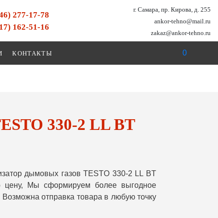
г. Самара, пр. Кирова, д. 255
846) 277-17-78
ankor-tehno@mail.ru
917) 162-51-16
zakaz@ankor-tehno.ru
0
И
КОНТАКТЫ
TESTO 330-2 LL BT
изатор дымовых газов TESTO 330-2 LL BT
ю цену, Мы сформируем более выгодное
 Возможна отправка товара в любую точку