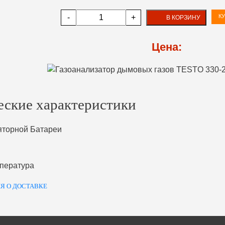
-
+
КУ
В КОРЗИНУ
Цена:
еские характеристики
яторной Батареи
пература
Я О ДОСТАВКЕ