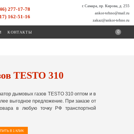
г. Самара, пр. Кирова, д. 255
846) 277-17-78
ankor-tehno@mail.ru
917) 162-51-16
zakaz@ankor-tehno.ru
0
И
КОНТАКТЫ
зов TESTO 310
атор дымовых газов TESTO 310 оптом и в
лее выгодное предложение. При заказе от
овара в любую точку РФ транспортной
ПИТЬ В 1 КЛИК