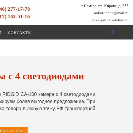
г. Самара, пр. Кирова, д. 255
846) 277-17-78
ankor-tehno@mail.ru
917) 162-51-16
zakaz@ankor-tehno.ru
0
И
КОНТАКТЫ
 с 4 светодиодами
 RIDGID CA-100 камера с 4 светодиодами
рмируем более выгодное предложение. При
ка товара в любую точку РФ транспортной
ПИТЬ В 1 КЛИК