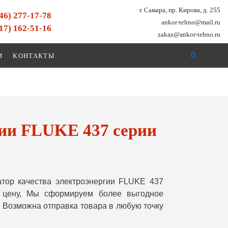
г. Самара, пр. Кирова, д. 255
846) 277-17-78
ankor-tehno@mail.ru
917) 162-51-16
zakaz@ankor-tehno.ru
0
И
КОНТАКТЫ
гии FLUKE 437 серии
тор качества электроэнергии FLUKE 437
ю цену, Мы сформируем более выгодное
 Возможна отправка товара в любую точку