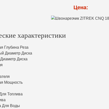
Цена:
еские характеристики
я Глубина Реза
й Диаметр Диска
Диаметр Диска
ля
ателя
ая Мощность
Для Топлива
ива
а Для Воды