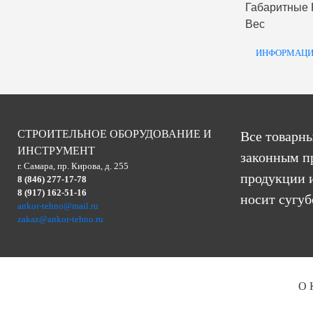
Габаритные
Вес
ИНФОРМАЦИ
СТРОИТЕЛЬНОЕ ОБОРУДОВАНИЕ И
Все товарны
ИНСТРУМЕНТ
законным п
г. Самара, пр. Кирова, д. 255
продукции и
8 (846) 277-17-78
8 (917) 162-51-16
носит сугу
ankor-tehno@mail.ru
zakaz@ankor-tehno.ru
О