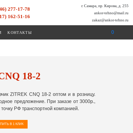
г. Самара, пр. Кирова, д. 255
846) 277-17-78
ankor-tehno@mail.ru
917) 162-51-16
zakaz@ankor-tehno.ru
0
И
КОНТАКТЫ
CNQ 18-2
чик ZITREK CNQ 18-2 оптом и в розницу.
ное предложение. При заказе от 3000р.,
точку РФ транспортной компанией.
ПИТЬ В 1 КЛИК