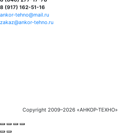
8 (917) 162-51-16
ankor-tehno@mail.ru
zakaz@ankor-tehno.ru
се товарные знаки, логотипы и иные средства
ндивидуализации, упомянутые на данном сайте,
ринадлежат их законным правообладателям.
поминание обозначений используется
сключительно для идентификации продукции и не
значает, что ООО «Анкор-Техно» имеет права на
акие товарные знаки. Вся информация на сайте нос
угубо информационный характер.
Copyright 2009–2026 «АНКОР-ТЕХНО»