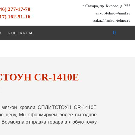
г. Самара, пр. Кирова, д. 255
846) 277-17-78
ankor-tehno@mail.ru
917) 162-51-16
zakaz@ankor-tehno.ru
0
И
КОНТАКТЫ
ТСТОУН CR-1410E
й
к мягкой кровли СПЛИТСТОУН CR-1410E
вою цену, Мы сформируем более выгодное
 Возможна отправка товара в любую точку