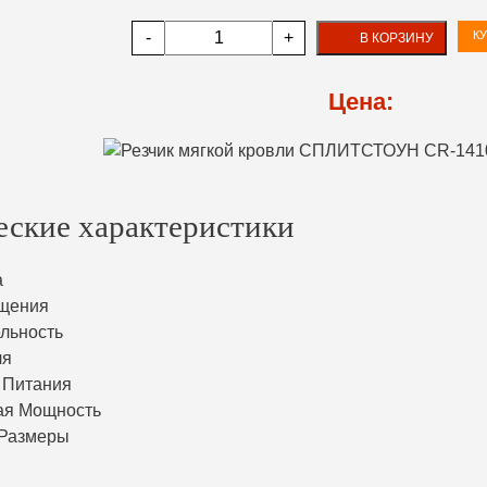
-
+
КУ
В КОРЗИНУ
Цена:
еские характеристики
а
ащения
льность
ля
 Питания
ая Мощность
 Размеры