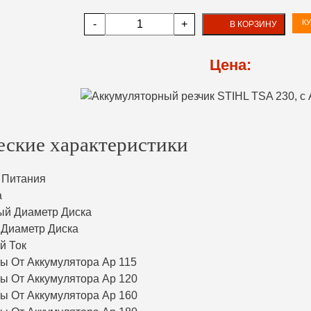
-
+
КУ
В КОРЗИНУ
Цена:
еские характеристики
 Питания
а
й Диаметр Диска
Диаметр Диска
й Ток
ы От Аккумулятора Ap 115
ы От Аккумулятора Ap 120
ы От Аккумулятора Ap 160