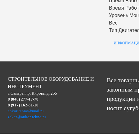
Время Работ
Время Работ
Уровень Мощ
Вес
Тип Двигате
ИНФОРМАЦИ
СТРОИТЕЛЬНОЕ ОБОРУДОВАНИЕ И
Все товарны
ИНСТРУМЕНТ
законным п
г. Самара, пр. Кирова, д. 255
продукции и
8 (846) 277-17-78
8 (917) 162-51-16
носит сугу
ankor-tehno@mail.ru
zakaz@ankor-tehno.ru