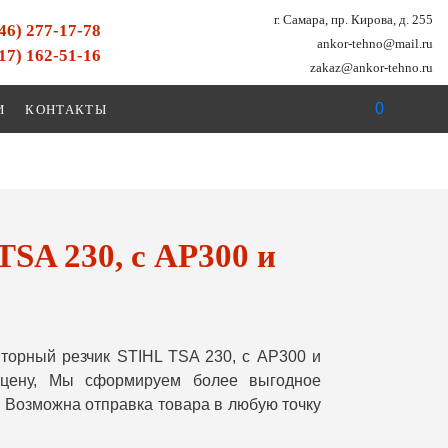
г. Самара, пр. Кирова, д. 255
846) 277-17-78
ankor-tehno@mail.ru
917) 162-51-16
zakaz@ankor-tehno.ru
0
И
КОНТАКТЫ
SA 230, с AP300 и
торный резчик STIHL TSA 230, с AP300 и
 цену, Мы сформируем более выгодное
 Возможна отправка товара в любую точку