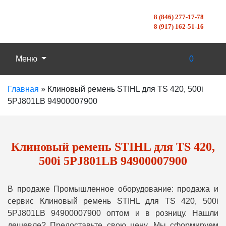
8 (846) 277-17-78
8 (917) 162-51-16
Меню
0
Главная
»
Клиновый ремень STIHL для ТS 420, 500i
5РJ801LB 94900007900
Клиновый ремень STIHL для ТS 420,
500i 5РJ801LB 94900007900
В продаже Промышленное оборудование: продажа и
сервис Клиновый ремень STIHL для ТS 420, 500i
5РJ801LB 94900007900 оптом и в розницу. Нашли
дешевле? Предоставьте свою цену, Мы сформируем