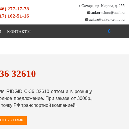
г. Самара, пр. Кирова, д. 255
846) 277-17-78
ankor-tehno@mail.ru
917) 162-51-16
zakaz@ankor-tehno.ru
0
И
КОНТАКТЫ
36 32610
я RIDGID С-36 32610 оптом и в розницу.
ное предложение. При заказе от 3000р.,
точку РФ транспортной компанией.
ПИТЬ В 1 КЛИК