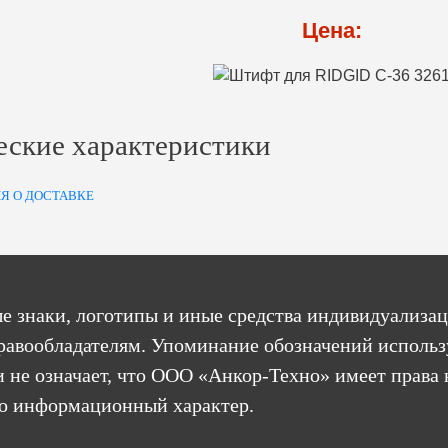
Цена:
еские характеристики
Я О ДОСТАВКЕ
е знаки, логотипы и иные средства индивидуализац
равообладателям. Упоминание обозначений использ
 не означает, что ООО «Анкор-Техно» имеет права 
бо информационный характер.