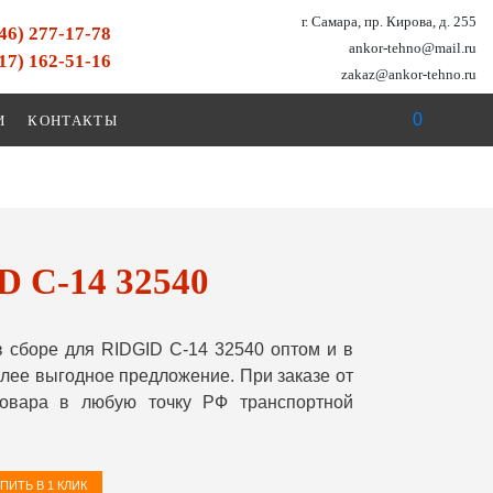
г. Самара, пр. Кирова, д. 255
846) 277-17-78
ankor-tehno@mail.ru
917) 162-51-16
zakaz@ankor-tehno.ru
0
И
КОНТАКТЫ
D С-14 32540
 сборе для RIDGID С-14 32540 оптом и в
лее выгодное предложение. При заказе от
овара в любую точку РФ транспортной
ПИТЬ В 1 КЛИК