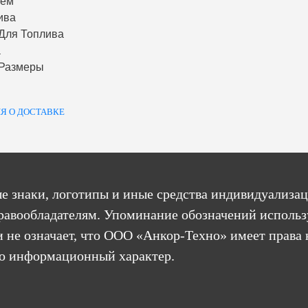
ъем
ива
Для Топлива
а
 Размеры
Я О ДОСТАВКЕ
е знаки, логотипы и иные средства индивидуализац
равообладателям. Упоминание обозначений использ
 не означает, что ООО «Анкор-Техно» имеет права 
бо информационный характер.