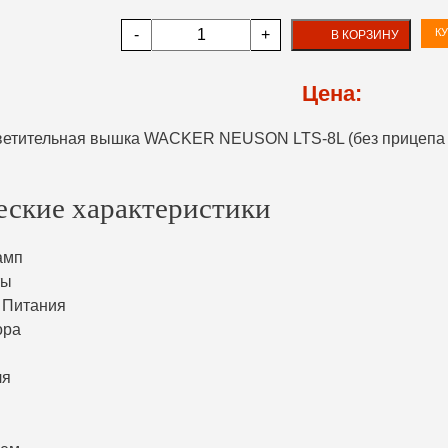
-
+
КУ
В КОРЗИНУ
Цена:
еские характеристики
амп
ты
 Питания
ора
ля