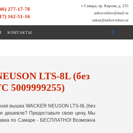
г. Самара, пр. Кирова, д. 255
846) 277-17-78
ankor-tehno@mail.ru
917) 162-51-16
zakaz@ankor-tehno.ru
0
И
КОНТАКТЫ
EUSON LTS-8L (без
ТС 5009999255)
льная вышка WACKER NEUSON LTS-8L (без
ли дешевле? Предоставьте свою цену, Мы
ставка по Самаре - БЕСПЛАТНО! Возможна