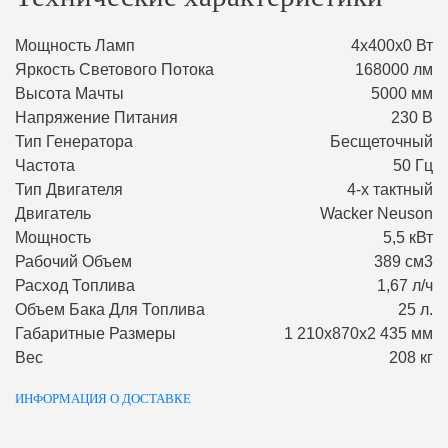
Мощность Ламп
4х400х0 Вт
Яркость Светового Потока
168000 лм
Высота Мачты
5000 мм
Напряжение Питания
230 В
Тип Генератора
Бесщеточный
Частота
50 Гц
Тип Двигателя
4-х тактный
Двигатель
Wacker Neuson
Мощность
5,5 кВт
Рабочий Объем
389 см3
Расход Топлива
1,67 л/ч
Объем Бака Для Топлива
25 л.
Габаритные Размеры
1 210х870х2 435 мм
Вес
208 кг
ИНФОРМАЦИЯ О ДОСТАВКЕ