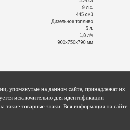
1D42S
9 л.с.
445 см3
Дизельное топливо
5 л.
1,8 л/ч
900х750х790 мм
ии, упомянутые на данном сайте, принадлежат их
уется исключительно для идентификации
на такие товарные знаки. Вся информация на сайте