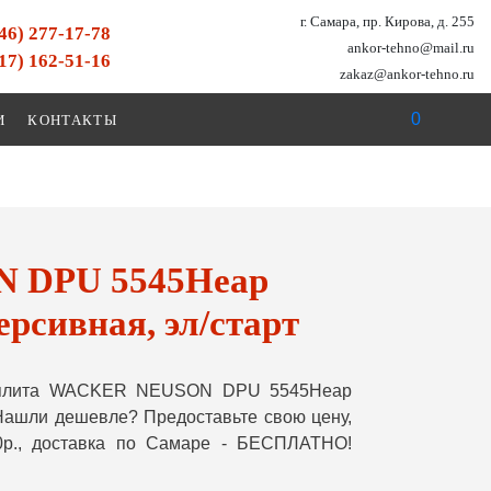
г. Самара, пр. Кирова, д. 255
846) 277-17-78
ankor-tehno@mail.ru
917) 162-51-16
zakaz@ankor-tehno.ru
0
И
КОНТАКТЫ
 DPU 5545Heap
рсивная, эл/старт
роплита WACKER NEUSON DPU 5545Heap
 Нашли дешевле? Предоставьте свою цену,
0р., доставка по Самаре - БЕСПЛАТНО!