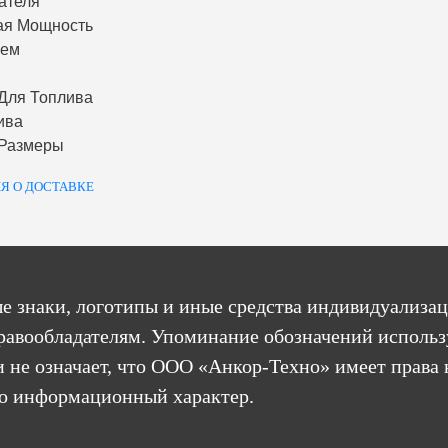
ателя
ая Мощность
ъем
Для Топлива
ива
 Размеры
Я О ДОСТАВКЕ
е знаки, логотипы и иные средства индивидуализац
равообладателям. Упоминание обозначений использ
 не означает, что ООО «Анкор-Техно» имеет права 
бо информационный характер.