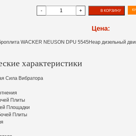
-
+
КУ
В КОРЗИНУ
Цена:
еские характеристики
ая Сила Вибратора
отнения
очей Плиты
чей Площадки
бочей Плиты
ля