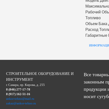
Модель Двиг
Максимальн
Рабочий Об
Топливо
Объем Бака 
Расход Топл
Габаритные
ИНФОРМАЦИ
СТРОИТЕЛЬНОЕ ОБОРУДОВАНИЕ И
Все товарны
ИНСТРУМЕНТ
законным п
г. Самара, пр. Кирова, д. 255
продукции и
8 (846) 277-17-78
8 (917) 162-51-16
носит сугу
ankor-tehno@mail.ru
zakaz@ankor-tehno.ru