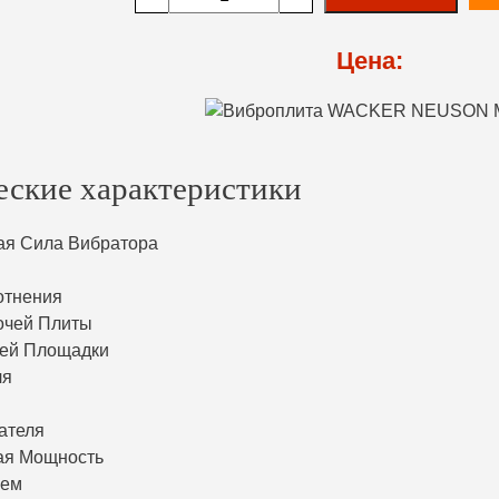
Цена:
еские характеристики
ая Сила Вибратора
отнения
очей Плиты
чей Площадки
ля
ателя
ая Мощность
ъем