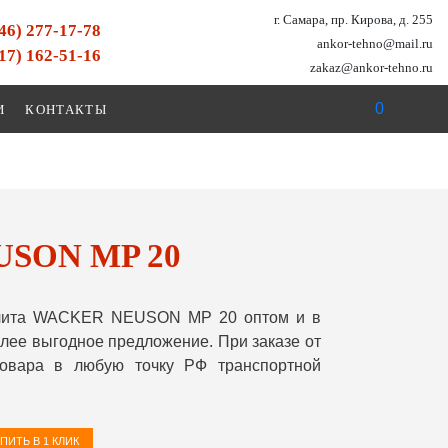
г. Самара, пр. Кирова, д. 255
846) 277-17-78
ankor-tehno@mail.ru
917) 162-51-16
zakaz@ankor-tehno.ru
0
И
КОНТАКТЫ
USON MP 20
плита WACKER NEUSON MP 20 оптом и в
лее выгодное предложение. При заказе от
овара в любую точку РФ транспортной
ПИТЬ В 1 КЛИК